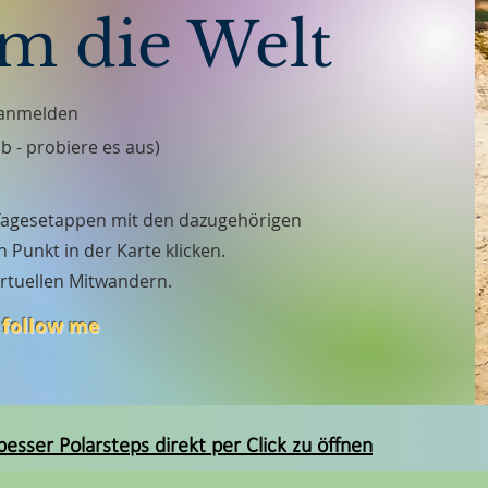
m die Welt
h anmelden
ub - probiere es aus)
e Tagesetappen mit den dazugehörigen
n Punkt in der Karte klicken.
rtuellen Mitwandern.
 follow me
besser Polarsteps direkt per Click zu öffnen