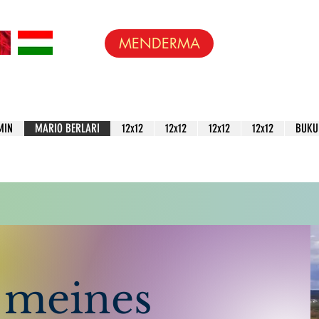
MENDERMA
MIN
MARIO BERLARI
12x12
12x12
12x12
12x12
BUKU
 meines