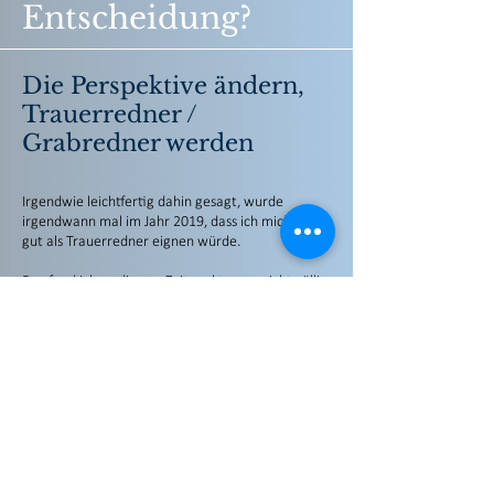
Entscheidung?
Die Perspektive ändern,
Trauerredner /
Grabredner werden
Irgendwie leichtfertig dahin gesagt, wurde
irgendwann mal im Jahr 2019, dass ich mich auch
gut als Trauerredner eignen würde.
Das fand ich zu diesem Zeitpunkt zwar nicht völlig
absurd aber schon ganz schön schräg. Dann hörte
ich es wieder und wieder.
Die Monate gingen ins Land und irgendwie
arbeitete der Gedanke in meinem
Unterbewusstsein und breitete sich aus.
Ich begann in mich hineinzufühlen und stellte fest,
dass es eigentlich schon fast eine logische
Entwicklung meines Seins der letzten 2 Jahre
bedeuten würde. Sicher war ich mir trotzdem